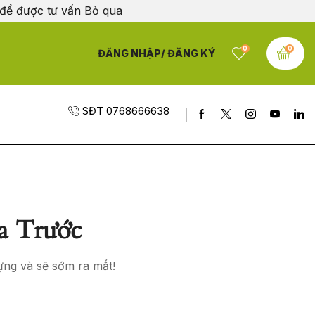
 để được tư vấn
Bỏ qua
0
0
ĐĂNG NHẬP/ ĐĂNG KÝ
SĐT 0768666638
a Trước
ựng và sẽ sớm ra mắt!