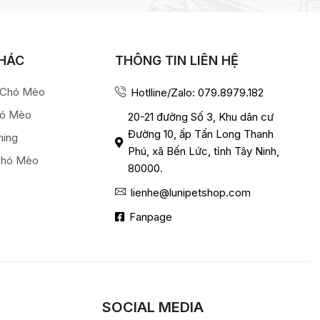
KHÁC
THÔNG TIN LIÊN HỆ
a Chó Mèo
Hotlline/Zalo: 079.8979.182
hó Mèo
20-21 đường Số 3, Khu dân cư
Đường 10, ấp Tấn Long Thanh
ming
Phú, xã Bến Lức, tỉnh Tây Ninh,
Chó Mèo
80000.
lienhe@lunipetshop.com
Fanpage
SOCIAL MEDIA