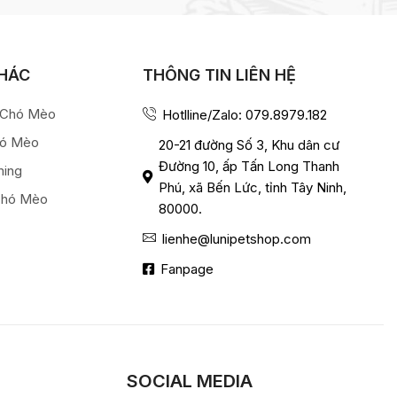
KHÁC
THÔNG TIN LIÊN HỆ
a Chó Mèo
Hotlline/Zalo: 079.8979.182
hó Mèo
20-21 đường Số 3, Khu dân cư
Đường 10, ấp Tấn Long Thanh
ming
Phú, xã Bến Lức, tỉnh Tây Ninh,
Chó Mèo
80000.
lienhe@lunipetshop.com
Fanpage
SOCIAL MEDIA