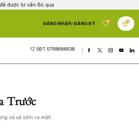
 để được tư vấn
Bỏ qua
0
0
ĐĂNG NHẬP/ ĐĂNG KÝ
SĐT 0768666638
a Trước
ựng và sẽ sớm ra mắt!