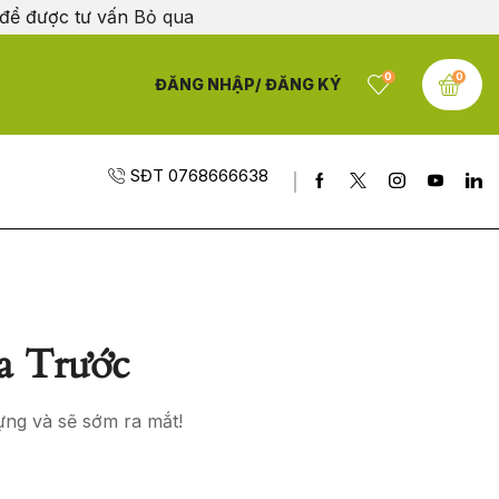
 để được tư vấn
Bỏ qua
0
0
ĐĂNG NHẬP/ ĐĂNG KÝ
SĐT 0768666638
a Trước
ựng và sẽ sớm ra mắt!