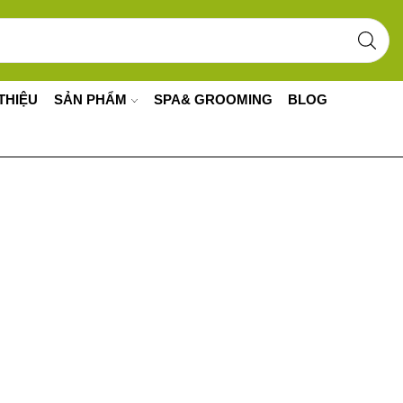
SEARCH
INPUT
 THIỆU
SẢN PHẨM
SPA& GROOMING
BLOG
g Ở Phía Trước
g tôi đang được xây dựng và sẽ sớm ra mắt!