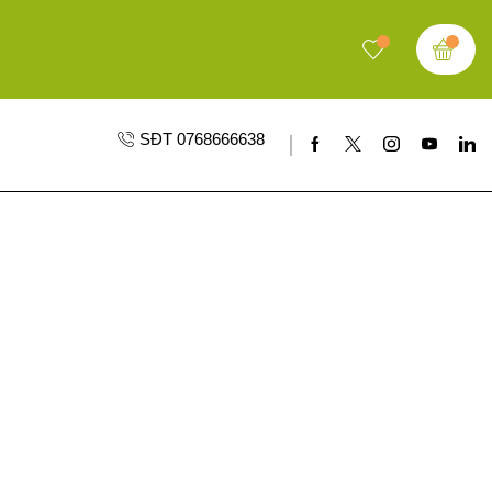
0
0
ĐĂNG NHẬP/ ĐĂNG KÝ
SĐT 0768666638