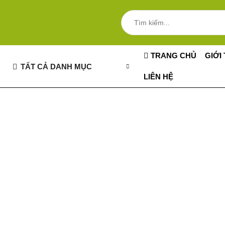
TRANG CHỦ
GIỚI
TẤT CẢ DANH MỤC
LIÊN HỆ
Những Điều Tuyệt Vời Đan
Có điều gì đó lớn lao đang được ấp ủ! Cửa hàng của chún