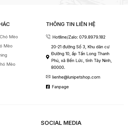
KHÁC
THÔNG TIN LIÊN HỆ
a Chó Mèo
Hotlline/Zalo: 079.8979.182
hó Mèo
20-21 đường Số 3, Khu dân cư
Đường 10, ấp Tấn Long Thanh
ming
Phú, xã Bến Lức, tỉnh Tây Ninh,
Chó Mèo
80000.
lienhe@lunipetshop.com
Fanpage
SOCIAL MEDIA