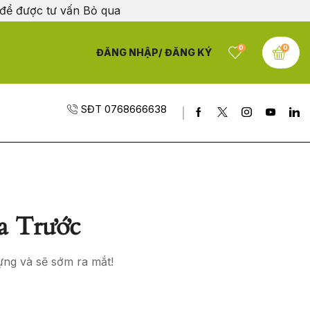
 để được tư vấn
Bỏ qua
0
0
ĐĂNG NHẬP/ ĐĂNG KÝ
SĐT 0768666638
a Trước
ựng và sẽ sớm ra mắt!