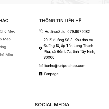
KHÁC
THÔNG TIN LIÊN HỆ
a Chó Mèo
Hotlline/Zalo: 079.8979.182
hó Mèo
20-21 đường Số 3, Khu dân cư
Đường 10, ấp Tấn Long Thanh
ming
Phú, xã Bến Lức, tỉnh Tây Ninh,
Chó Mèo
80000.
lienhe@lunipetshop.com
Fanpage
SOCIAL MEDIA