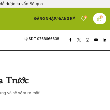
 để được tư vấn
Bỏ qua
0
0
ĐĂNG NHẬP/ ĐĂNG KÝ
SĐT 0768666638
a Trước
ựng và sẽ sớm ra mắt!