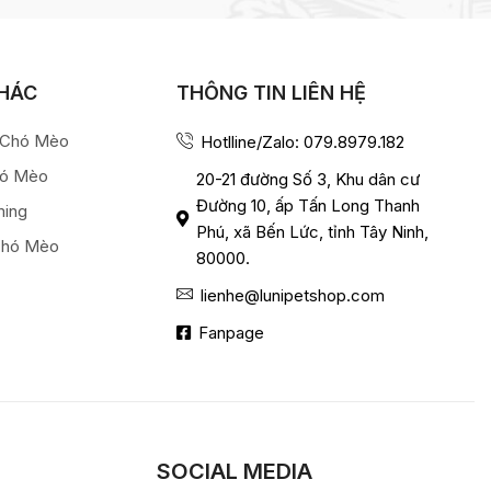
KHÁC
THÔNG TIN LIÊN HỆ
a Chó Mèo
Hotlline/Zalo: 079.8979.182
hó Mèo
20-21 đường Số 3, Khu dân cư
Đường 10, ấp Tấn Long Thanh
ming
Phú, xã Bến Lức, tỉnh Tây Ninh,
Chó Mèo
80000.
lienhe@lunipetshop.com
Fanpage
SOCIAL MEDIA