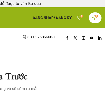
 để được tư vấn
Bỏ qua
0
0
ĐĂNG NHẬP/ ĐĂNG KÝ
SĐT 0768666638
a Trước
ựng và sẽ sớm ra mắt!