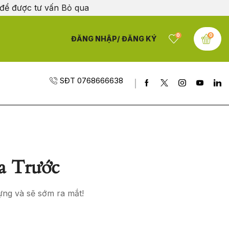
 để được tư vấn
Bỏ qua
0
0
ĐĂNG NHẬP/ ĐĂNG KÝ
SĐT 0768666638
a Trước
ựng và sẽ sớm ra mắt!