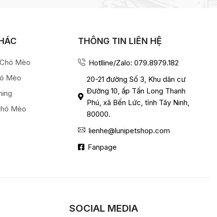
KHÁC
THÔNG TIN LIÊN HỆ
a Chó Mèo
Hotlline/Zalo: 079.8979.182
hó Mèo
20-21 đường Số 3, Khu dân cư
Đường 10, ấp Tấn Long Thanh
ming
Phú, xã Bến Lức, tỉnh Tây Ninh,
Chó Mèo
80000.
lienhe@lunipetshop.com
Fanpage
SOCIAL MEDIA