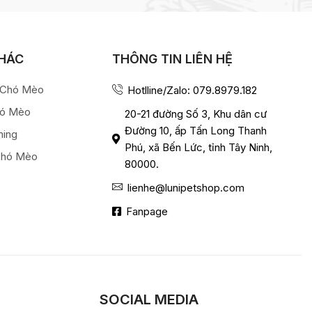
KHÁC
THÔNG TIN LIÊN HỆ
a Chó Mèo
Hotlline/Zalo: 079.8979.182
hó Mèo
20-21 đường Số 3, Khu dân cư
Đường 10, ấp Tấn Long Thanh
ming
Phú, xã Bến Lức, tỉnh Tây Ninh,
Chó Mèo
80000.
lienhe@lunipetshop.com
Fanpage
SOCIAL MEDIA