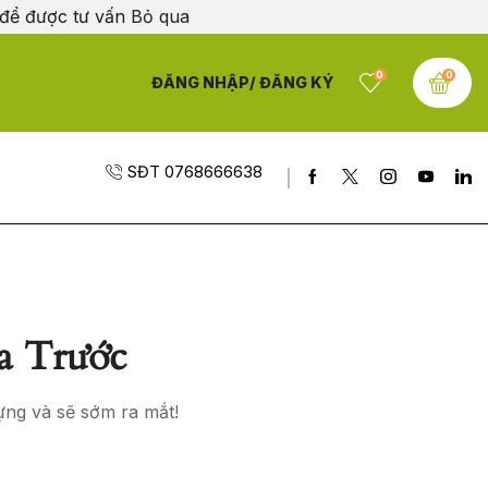
 để được tư vấn
Bỏ qua
0
0
ĐĂNG NHẬP/ ĐĂNG KÝ
SĐT 0768666638
a Trước
ựng và sẽ sớm ra mắt!