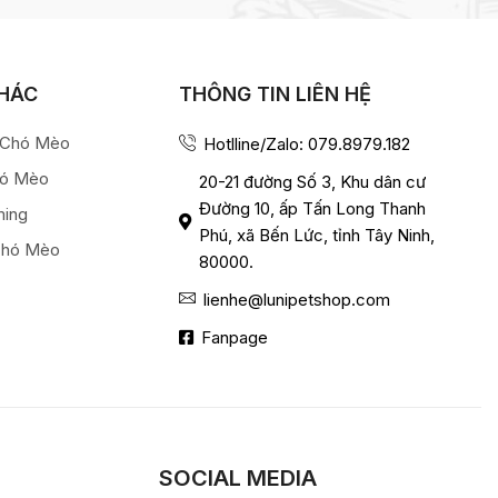
KHÁC
THÔNG TIN LIÊN HỆ
a Chó Mèo
Hotlline/Zalo: 079.8979.182
hó Mèo
20-21 đường Số 3, Khu dân cư
Đường 10, ấp Tấn Long Thanh
ming
Phú, xã Bến Lức, tỉnh Tây Ninh,
Chó Mèo
80000.
lienhe@lunipetshop.com
Fanpage
SOCIAL MEDIA