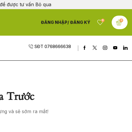
 để được tư vấn
Bỏ qua
0
0
ĐĂNG NHẬP/ ĐĂNG KÝ
SĐT 0768666638
a Trước
ựng và sẽ sớm ra mắt!